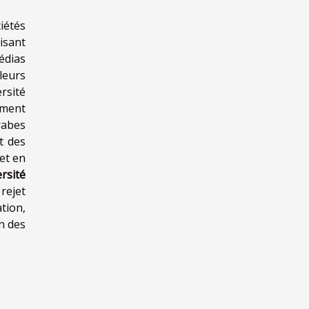
iétés
isant
édias
leurs
rsité
ement
rabes
t des
met en
ersité
rejet
ation,
on des