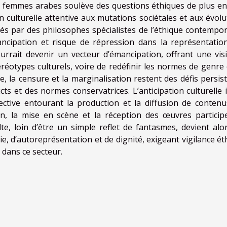
es femmes arabes soulève des questions éthiques de plus en
on culturelle attentive aux mutations sociétales et aux évolu
sés par des philosophes spécialistes de l’éthique contempor
ncipation et risque de répression dans la représentatio
urrait devenir un vecteur d’émancipation, offrant une visib
stéréotypes culturels, voire de redéfinir les normes de genre
le, la censure et la marginalisation restent des défis persis
icts et des normes conservatrices. L’anticipation culturelle 
lective entourant la production et la diffusion de contenu
on, la mise en scène et la réception des œuvres particip
lte, loin d’être un simple reflet de fantasmes, devient alo
e, d’autoreprésentation et de dignité, exigeant vigilance ét
 dans ce secteur.