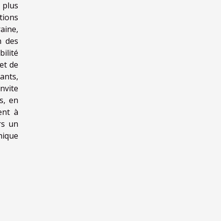
 plus
tions
aine,
n des
ilité
 et de
tants,
invite
s, en
ent à
rs un
hique