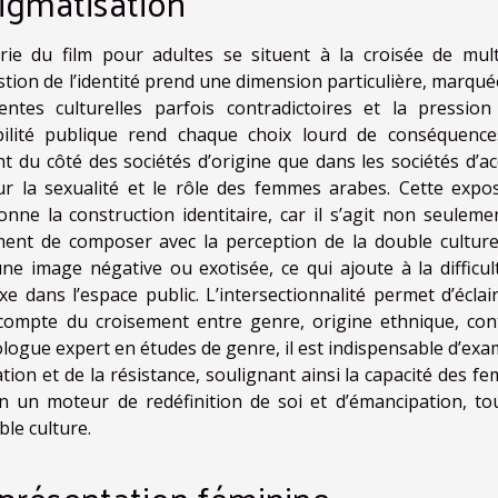
tigmatisation
rie du film pour adultes se situent à la croisée de mult
tion de l’identité prend une dimension particulière, marqué
ntes culturelles parfois contradictoires et la pression
bilité publique rend chaque choix lourd de conséquence
 du côté des sociétés d’origine que dans les sociétés d’acc
ur la sexualité et le rôle des femmes arabes. Cette expos
nne la construction identitaire, car il s’agit non seuleme
ement de composer avec la perception de la double culture
ne image négative ou exotisée, ce qui ajoute à la difficul
 dans l’espace public. L’intersectionnalité permet d’éclair
t compte du croisement entre genre, origine ethnique, con
iologue expert en études de genre, il est indispensable d’exa
ation et de la résistance, soulignant ainsi la capacité des f
n un moteur de redéfinition de soi et d’émancipation, to
ble culture.
eprésentation féminine