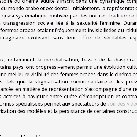
stoire du cinéma adulte s’inscrit dans une dynamique com
 du monde arabe et occidental. Initialement, la représentati
 quasi systématique, motivée par des normes traditionnell
transgression sociale liée à la sexualité féminine. Duran
 femmes arabes étaient fréquemment invisibilisées ou rédui
imaginaire exotisant sans leur offrir de véritables es
x, notamment la mondialisation, l’essor de la diaspora 
rtains pays, ont progressivement permis une évolution cultu
une meilleure visibilité des femmes arabes dans le cinéma ad
, tels que la stigmatisation communautaire et les pres
avancée en matière de représentation s’accompagne d’une r
s actrices à naviguer entre quête d’émancipation et contra
teformes spécialisées permet aux spectateurs de
voir des vidé
ersification des modèles et la persistance de certaines constru