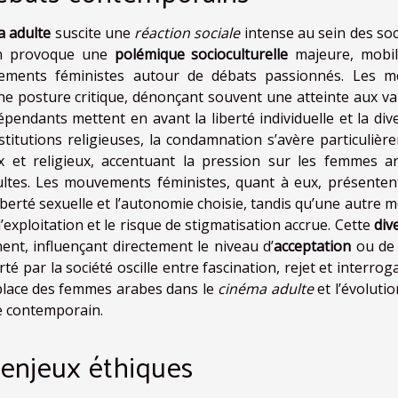
a adulte
suscite une
réaction sociale
intense au sein des soc
ion provoque une
polémique socioculturelle
majeure, mobil
uvements féministes autour de débats passionnés. Les m
ne posture critique, dénonçant souvent une atteinte aux va
épendants mettent en avant la liberté individuelle et la dive
stitutions religieuses, la condamnation s’avère particulièr
 et religieux, accentuant la pression sur les femmes a
dultes. Les mouvements féministes, quant à eux, présenten
liberté sexuelle et l’autonomie choisie, tandis qu’une autre 
exploitation et le risque de stigmatisation accrue. Cette
div
nt, influençant directement le niveau d’
acceptation
ou de 
é par la société oscille entre fascination, rejet et interrog
a place des femmes arabes dans le
cinéma adulte
et l’évoluti
e contemporain.
 enjeux éthiques