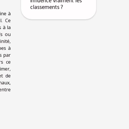
influence vraiment les
classements ?
ine à
l. Ce
 à la
fs ou
nité,
bes à
s par
rs ce
imer,
et de
naux,
 entre