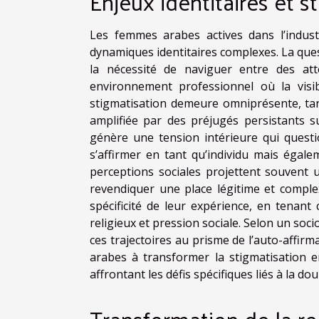
Enjeux identitaires et s
Les femmes arabes actives dans l’indust
dynamiques identitaires complexes. La ques
la nécessité de naviguer entre des atte
environnement professionnel où la visi
stigmatisation demeure omniprésente, tant
amplifiée par des préjugés persistants s
génère une tension intérieure qui questio
s’affirmer en tant qu’individu mais égal
perceptions sociales projettent souvent u
revendiquer une place légitime et complexe
spécificité de leur expérience, en tenan
religieux et pression sociale. Selon un soc
ces trajectoires au prisme de l’auto-affirm
arabes à transformer la stigmatisation e
affrontant les défis spécifiques liés à la dou
Transformation de la r