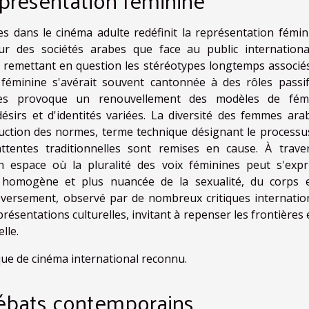
 dans le cinéma adulte redéfinit la représentation fémin
ieur des sociétés arabes que face au public internationa
 remettant en question les stéréotypes longtemps associés
 féminine s'avérait souvent cantonnée à des rôles passi
mes provoque un renouvellement des modèles de fémi
 désirs et d'identités variées. La diversité des femmes ara
uction des normes, terme technique désignant le processu
attentes traditionnelles sont remises en cause. À trave
 espace où la pluralité des voix féminines peut s'expr
 homogène et plus nuancée de la sexualité, du corps 
versement, observé par de nombreux critiques internatio
présentations culturelles, invitant à repenser les frontières
lle.
ique de cinéma international reconnu.
débats contemporains