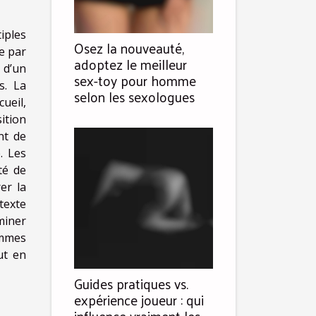
iples
Osez la nouveauté,
e par
adoptez le meilleur
 d’un
sex-toy pour homme
s. La
selon les sexologues
ueil,
ition
nt de
. Les
té de
er la
texte
miner
emmes
ut en
Guides pratiques vs.
expérience joueur : qui