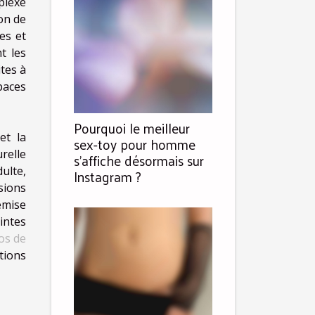
plexe
on de
es et
t les
tes à
paces
Pourquoi le meilleur
et la
sex-toy pour homme
relle
s’affiche désormais sur
ulte,
Instagram ?
sions
emise
intes
os de
ctions