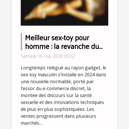
Meilleur sex-toy pour
homme : la revanche du
plaisir solo s'affirme en
Samedi 16 mai 2026 09:32
2024
Longtemps relégué au rayon gadget, le
sex-toy masculin s’installe en 2024 dans
une nouvelle normalité, porté par
l’essor du e-commerce discret, la
montée des discours sur la santé
sexuelle et des innovations techniques
de plus en plus sophistiquées. Les
ventes progressent dans plusieurs
marchés...