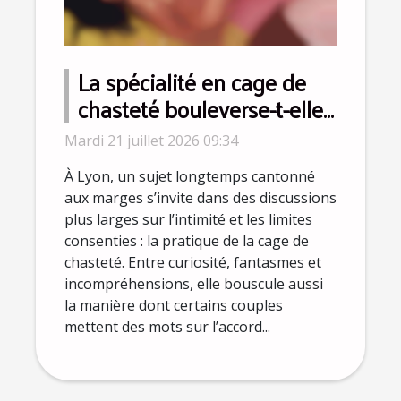
La spécialité en cage de
chasteté bouleverse-t-elle
la perception du
Mardi 21 juillet 2026 09:34
consentement à Lyon ?
À Lyon, un sujet longtemps cantonné
aux marges s’invite dans des discussions
plus larges sur l’intimité et les limites
consenties : la pratique de la cage de
chasteté. Entre curiosité, fantasmes et
incompréhensions, elle bouscule aussi
la manière dont certains couples
mettent des mots sur l’accord...