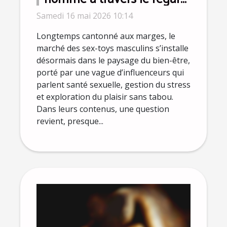
des influenceurs bien-être
Samedi 16 mai 2026 10:14
Longtemps cantonné aux marges, le
marché des sex-toys masculins s’installe
désormais dans le paysage du bien-être,
porté par une vague d’influenceurs qui
parlent santé sexuelle, gestion du stress
et exploration du plaisir sans tabou.
Dans leurs contenus, une question
revient, presque...