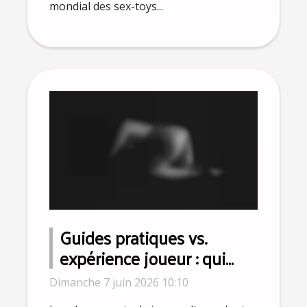
mondial des sex-toys...
Guides pratiques vs.
expérience joueur : qui
influence vraiment les
Dimanche 7 juin 2026 10:10
classements ?