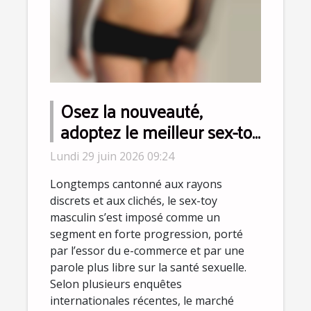
Osez la nouveauté,
adoptez le meilleur sex-toy
pour homme selon les
Lundi 29 juin 2026 09:24
sexologues
Longtemps cantonné aux rayons
discrets et aux clichés, le sex-toy
masculin s’est imposé comme un
segment en forte progression, porté
par l’essor du e-commerce et par une
parole plus libre sur la santé sexuelle.
Selon plusieurs enquêtes
internationales récentes, le marché