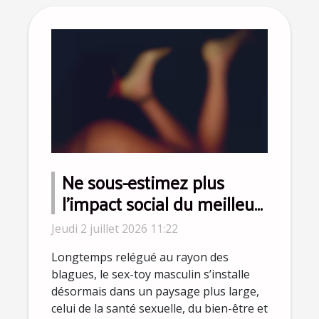
Ne sous-estimez plus
l’impact social du meilleur
sex-toy pour homme
Jeudi 2 juillet 2026 11:22
Longtemps relégué au rayon des
blagues, le sex-toy masculin s’installe
désormais dans un paysage plus large,
celui de la santé sexuelle, du bien-être et