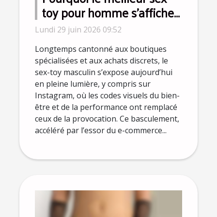
toy pour homme s’affiche
désormais sur Instagram ?
Lundi 29 juin 2026 09:52
Longtemps cantonné aux boutiques
spécialisées et aux achats discrets, le
sex-toy masculin s’expose aujourd’hui
en pleine lumière, y compris sur
Instagram, où les codes visuels du bien-
être et de la performance ont remplacé
ceux de la provocation. Ce basculement,
accéléré par l’essor du e-commerce...