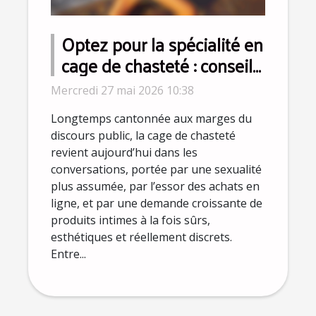
Optez pour la spécialité en
cage de chasteté : conseils
d’experts pour dépasser
Mercredi 27 mai 2026 10:38
les idées reçues
Longtemps cantonnée aux marges du
discours public, la cage de chasteté
revient aujourd’hui dans les
conversations, portée par une sexualité
plus assumée, par l’essor des achats en
ligne, et par une demande croissante de
produits intimes à la fois sûrs,
esthétiques et réellement discrets.
Entre...