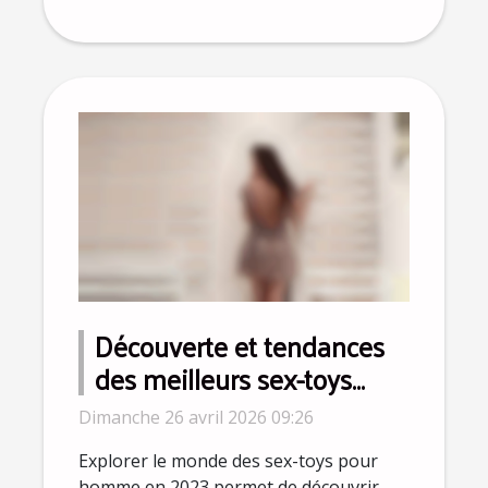
Découverte et tendances
des meilleurs sex-toys
pour homme en 2023
Dimanche 26 avril 2026 09:26
Explorer le monde des sex-toys pour
homme en 2023 permet de découvrir