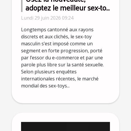
adoptez le meilleur sex-toy
pour homme selon les
Lundi 29 juin 2026 09:24
sexologues
Longtemps cantonné aux rayons
discrets et aux clichés, le sex-toy
masculin s’est imposé comme un
segment en forte progression, porté
par l’essor du e-commerce et par une
parole plus libre sur la santé sexuelle.
Selon plusieurs enquêtes
internationales récentes, le marché
mondial des sex-toys...