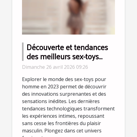
Découverte et tendances
des meilleurs sex-toys
pour homme en 2023
Dimanche 26 avril 2026 09:26
Explorer le monde des sex-toys pour
homme en 2023 permet de découvrir
des innovations surprenantes et des
sensations inédites. Les dernières
tendances technologiques transforment
les expériences intimes, repoussant
sans cesse les frontières du plaisir
masculin. Plongez dans cet univers