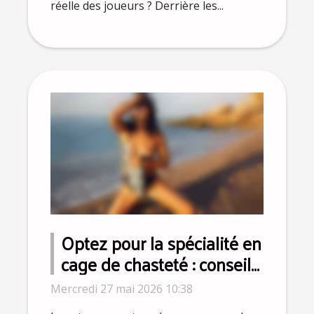
réelle des joueurs ? Derrière les...
Optez pour la spécialité en
cage de chasteté : conseils
d’experts pour dépasser
Mercredi 27 mai 2026 10:38
les idées reçues