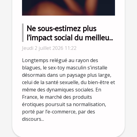
Ne sous-estimez plus
l’impact social du meilleur
sex-toy pour homme
Jeudi 2 juillet 2026 11:22
Longtemps relégué au rayon des
blagues, le sex-toy masculin s’installe
désormais dans un paysage plus large,
celui de la santé sexuelle, du bien-être et
même des dynamiques sociales. En
France, le marché des produits
érotiques poursuit sa normalisation,
porté par l’e-commerce, par des
discours...