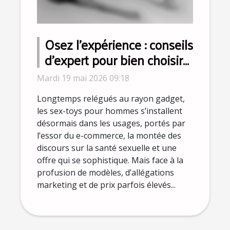
Osez l’expérience : conseils
d’expert pour bien choisir
le meilleur sex-toy pour
Mardi 19 mai 2026 09:18
homme
Longtemps relégués au rayon gadget,
les sex-toys pour hommes s’installent
désormais dans les usages, portés par
l’essor du e-commerce, la montée des
discours sur la santé sexuelle et une
offre qui se sophistique. Mais face à la
profusion de modèles, d’allégations
marketing et de prix parfois élevés...