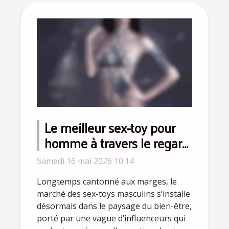
Le meilleur sex-toy pour
homme à travers le regard
des influenceurs bien-être
Samedi 16 mai 2026 10:14
Longtemps cantonné aux marges, le
marché des sex-toys masculins s’installe
désormais dans le paysage du bien-être,
porté par une vague d’influenceurs qui