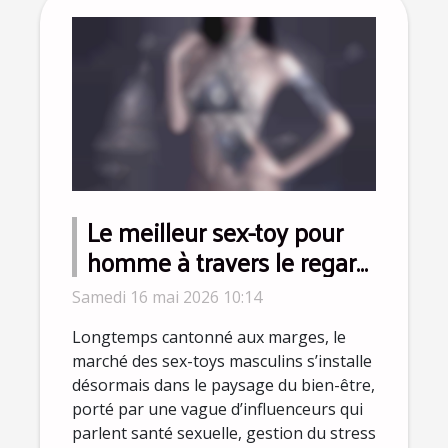
Le meilleur sex-toy pour
homme à travers le regard
des influenceurs bien-être
Samedi 16 mai 2026 10:14
Longtemps cantonné aux marges, le
marché des sex-toys masculins s’installe
désormais dans le paysage du bien-être,
porté par une vague d’influenceurs qui
parlent santé sexuelle, gestion du stress