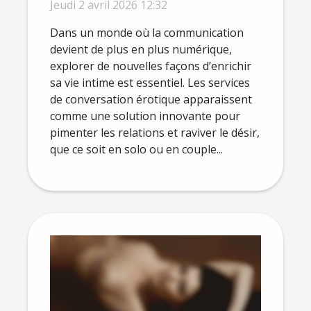
peuvent enrichir la vie
Jeudi 2 avril 2026 12:32
intime ?
Dans un monde où la communication
devient de plus en plus numérique,
explorer de nouvelles façons d’enrichir
sa vie intime est essentiel. Les services
de conversation érotique apparaissent
comme une solution innovante pour
pimenter les relations et raviver le désir,
que ce soit en solo ou en couple...