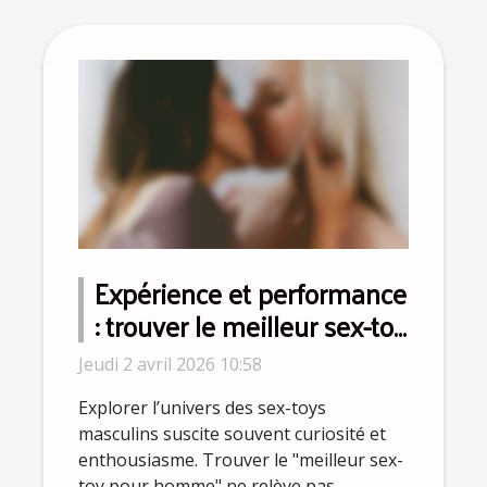
Expérience et performance
: trouver le meilleur sex-toy
pour homme
Jeudi 2 avril 2026 10:58
Explorer l’univers des sex-toys
masculins suscite souvent curiosité et
enthousiasme. Trouver le "meilleur sex-
toy pour homme" ne relève pas