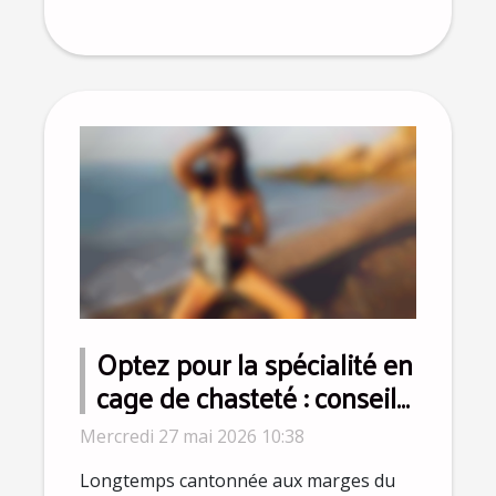
Optez pour la spécialité en
cage de chasteté : conseils
d’experts pour dépasser
Mercredi 27 mai 2026 10:38
les idées reçues
Longtemps cantonnée aux marges du