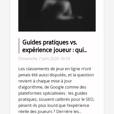
Guides pratiques vs.
expérience joueur : qui
influence vraiment les
Dimanche 7 juin 2026 10:10
classements ?
Les classements de jeux en ligne n’ont
jamais été aussi disputés, et la question
revient à chaque mise à jour
d’algorithme, de Google comme des
plateformes spécialisées : les guides
pratiques, souvent calibrés pour le SEO,
pèsent-ils plus lourd que l’expérience
réelle des joueurs ? Derrière les...