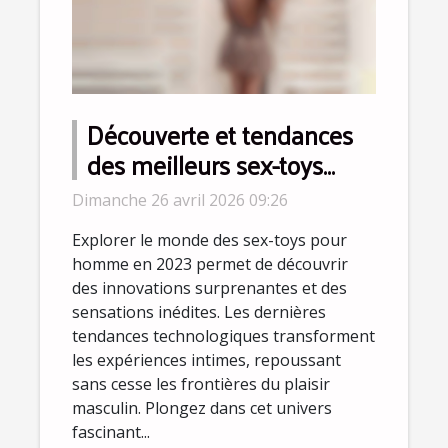
Découverte et tendances
des meilleurs sex-toys
pour homme en 2023
Dimanche 26 avril 2026 09:26
Explorer le monde des sex-toys pour
homme en 2023 permet de découvrir
des innovations surprenantes et des
sensations inédites. Les dernières
tendances technologiques transforment
les expériences intimes, repoussant
sans cesse les frontières du plaisir
masculin. Plongez dans cet univers
fascinant...