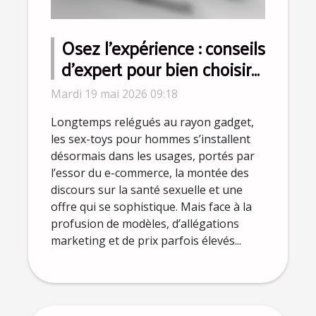
Osez l’expérience : conseils
d’expert pour bien choisir
le meilleur sex-toy pour
Mardi 19 mai 2026 09:18
homme
Longtemps relégués au rayon gadget,
les sex-toys pour hommes s’installent
désormais dans les usages, portés par
l’essor du e-commerce, la montée des
discours sur la santé sexuelle et une
offre qui se sophistique. Mais face à la
profusion de modèles, d’allégations
marketing et de prix parfois élevés...