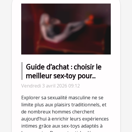
Guide d'achat : choisir le
meilleur sex-toy pour
homme en fonction de ses
Vendredi 3 avril 2026 09:12
préférences
Explorer sa sexualité masculine ne se
limite plus aux plaisirs traditionnels, et
de nombreux hommes cherchent
aujourd’hui à enrichir leurs expériences
intimes grâce aux sex-toys adaptés à