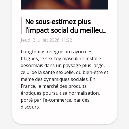
Ne sous-estimez plus
l’impact social du meilleur
sex-toy pour homme
Jeudi 2 juillet 2026 11:22
Longtemps relégué au rayon des
blagues, le sex-toy masculin s’installe
désormais dans un paysage plus large,
celui de la santé sexuelle, du bien-être et
même des dynamiques sociales. En
France, le marché des produits
érotiques poursuit sa normalisation,
porté par l’e-commerce, par des
discours...