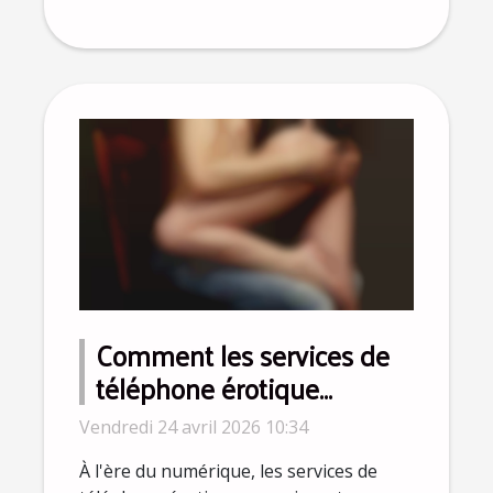
Comment les services de
téléphone érotique
s'adaptent à l'ère
Vendredi 24 avril 2026 10:34
numérique ?
À l'ère du numérique, les services de