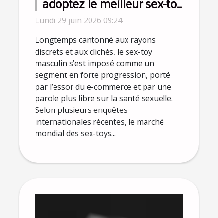
adoptez le meilleur sex-toy
pour homme selon les
Lundi 29 juin 2026 09:24
sexologues
Longtemps cantonné aux rayons
discrets et aux clichés, le sex-toy
masculin s’est imposé comme un
segment en forte progression, porté
par l’essor du e-commerce et par une
parole plus libre sur la santé sexuelle.
Selon plusieurs enquêtes
internationales récentes, le marché
mondial des sex-toys...