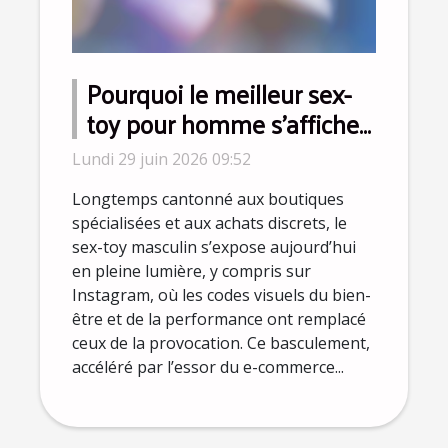
Pourquoi le meilleur sex-
toy pour homme s’affiche
désormais sur Instagram ?
Lundi 29 juin 2026 09:52
Longtemps cantonné aux boutiques
spécialisées et aux achats discrets, le
sex-toy masculin s’expose aujourd’hui
en pleine lumière, y compris sur
Instagram, où les codes visuels du bien-
être et de la performance ont remplacé
ceux de la provocation. Ce basculement,
accéléré par l’essor du e-commerce...