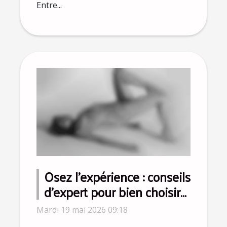
Entre...
Osez l’expérience : conseils
d’expert pour bien choisir
le meilleur sex-toy pour
Mardi 19 mai 2026 09:18
homme