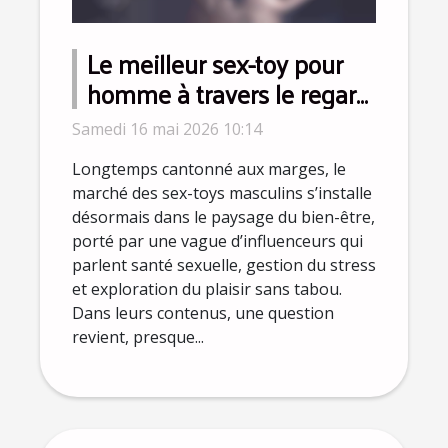
Le meilleur sex-toy pour
homme à travers le regard
des influenceurs bien-être
Samedi 16 mai 2026 10:14
Longtemps cantonné aux marges, le
marché des sex-toys masculins s’installe
désormais dans le paysage du bien-être,
porté par une vague d’influenceurs qui
parlent santé sexuelle, gestion du stress
et exploration du plaisir sans tabou.
Dans leurs contenus, une question
revient, presque...