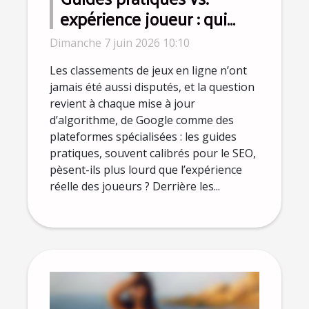
expérience joueur : qui
influence vraiment les
Dimanche 7 juin 2026 10:10
classements ?
Les classements de jeux en ligne n’ont
jamais été aussi disputés, et la question
revient à chaque mise à jour
d’algorithme, de Google comme des
plateformes spécialisées : les guides
pratiques, souvent calibrés pour le SEO,
pèsent-ils plus lourd que l’expérience
réelle des joueurs ? Derrière les...