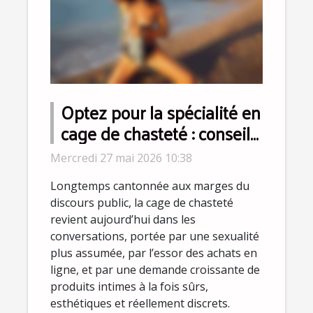
Optez pour la spécialité en
cage de chasteté : conseils
d’experts pour dépasser
Mercredi 27 mai 2026 10:38
les idées reçues
Longtemps cantonnée aux marges du
discours public, la cage de chasteté
revient aujourd’hui dans les
conversations, portée par une sexualité
plus assumée, par l’essor des achats en
ligne, et par une demande croissante de
produits intimes à la fois sûrs,
esthétiques et réellement discrets.