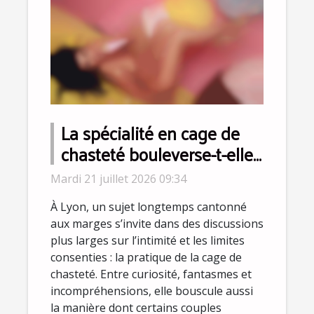
La spécialité en cage de
chasteté bouleverse-t-elle
la perception du
Mardi 21 juillet 2026 09:34
consentement à Lyon ?
À Lyon, un sujet longtemps cantonné
aux marges s’invite dans des discussions
plus larges sur l’intimité et les limites
consenties : la pratique de la cage de
chasteté. Entre curiosité, fantasmes et
incompréhensions, elle bouscule aussi
la manière dont certains couples