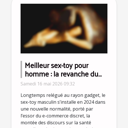
Meilleur sex-toy pour
homme : la revanche du
plaisir solo s'affirme en
Samedi 16 mai 2026 09:32
2024
Longtemps relégué au rayon gadget, le
sex-toy masculin s’installe en 2024 dans
une nouvelle normalité, porté par
l’essor du e-commerce discret, la
montée des discours sur la santé