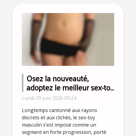
Osez la nouveauté,
adoptez le meilleur sex-toy
pour homme selon les
Lundi 29 juin 2026 09:24
sexologues
Longtemps cantonné aux rayons
discrets et aux clichés, le sex-toy
masculin s’est imposé comme un
segment en forte progression, porté