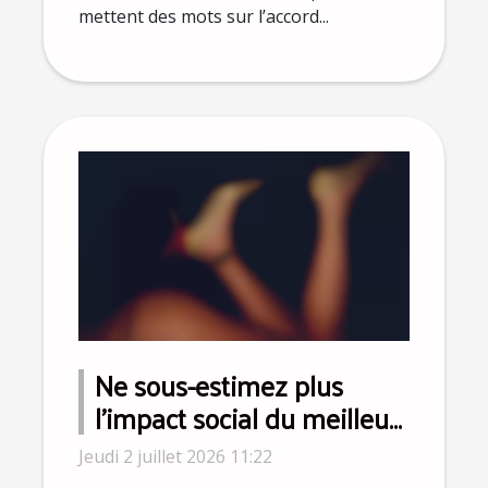
mettent des mots sur l’accord...
Ne sous-estimez plus
l’impact social du meilleur
sex-toy pour homme
Jeudi 2 juillet 2026 11:22