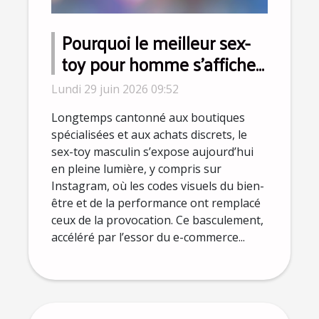
Pourquoi le meilleur sex-
toy pour homme s’affiche
désormais sur Instagram ?
Lundi 29 juin 2026 09:52
Longtemps cantonné aux boutiques
spécialisées et aux achats discrets, le
sex-toy masculin s’expose aujourd’hui
en pleine lumière, y compris sur
Instagram, où les codes visuels du bien-
être et de la performance ont remplacé
ceux de la provocation. Ce basculement,
accéléré par l’essor du e-commerce...