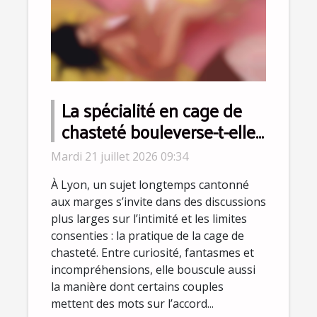
La spécialité en cage de
chasteté bouleverse-t-elle
la perception du
Mardi 21 juillet 2026 09:34
consentement à Lyon ?
À Lyon, un sujet longtemps cantonné
aux marges s’invite dans des discussions
plus larges sur l’intimité et les limites
consenties : la pratique de la cage de
chasteté. Entre curiosité, fantasmes et
incompréhensions, elle bouscule aussi
la manière dont certains couples
mettent des mots sur l’accord...