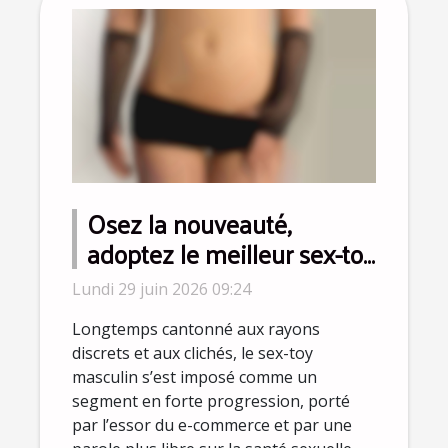
Osez la nouveauté,
adoptez le meilleur sex-toy
pour homme selon les
Lundi 29 juin 2026 09:24
sexologues
Longtemps cantonné aux rayons
discrets et aux clichés, le sex-toy
masculin s’est imposé comme un
segment en forte progression, porté
par l’essor du e-commerce et par une