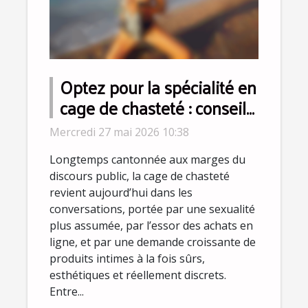
Optez pour la spécialité en
cage de chasteté : conseils
d’experts pour dépasser
Mercredi 27 mai 2026 10:38
les idées reçues
Longtemps cantonnée aux marges du
discours public, la cage de chasteté
revient aujourd’hui dans les
conversations, portée par une sexualité
plus assumée, par l’essor des achats en
ligne, et par une demande croissante de
produits intimes à la fois sûrs,
esthétiques et réellement discrets.
Entre...