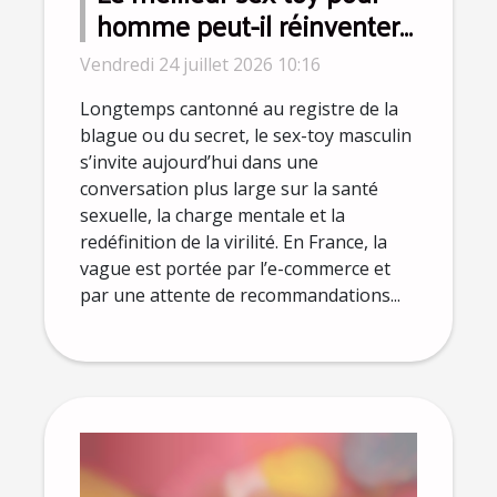
homme peut-il réinventer
la virilité moderne ?
Vendredi 24 juillet 2026 10:16
Longtemps cantonné au registre de la
blague ou du secret, le sex-toy masculin
s’invite aujourd’hui dans une
conversation plus large sur la santé
sexuelle, la charge mentale et la
redéfinition de la virilité. En France, la
vague est portée par l’e-commerce et
par une attente de recommandations...