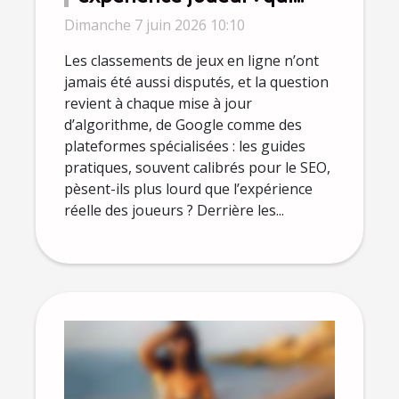
influence vraiment les
Dimanche 7 juin 2026 10:10
classements ?
Les classements de jeux en ligne n’ont
jamais été aussi disputés, et la question
revient à chaque mise à jour
d’algorithme, de Google comme des
plateformes spécialisées : les guides
pratiques, souvent calibrés pour le SEO,
pèsent-ils plus lourd que l’expérience
réelle des joueurs ? Derrière les...