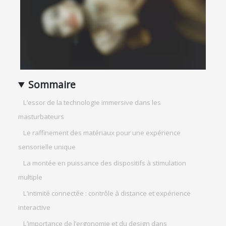
Sommaire
L’essor de la technologie immersive dans les
masturbateurs
Le raffinement des matériaux pour une expérience
sensorielle unique
La montée en puissance des dispositifs à stimulation
multiple
L’intimité connectée : contrôle à distance et expérience
interactive
L’importance de l’ergonomie et du design dans