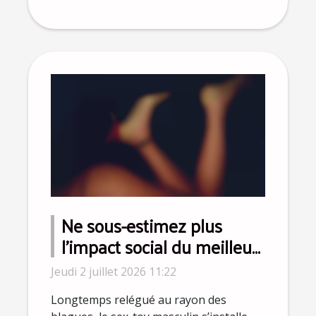
Ne sous-estimez plus
l’impact social du meilleur
sex-toy pour homme
Jeudi 2 juillet 2026 11:22
Longtemps relégué au rayon des