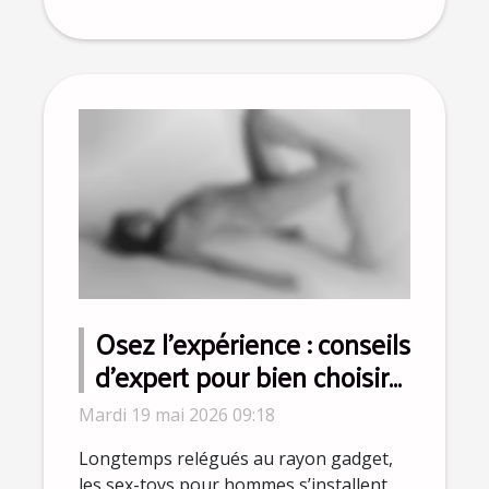
Osez l’expérience : conseils
d’expert pour bien choisir
le meilleur sex-toy pour
Mardi 19 mai 2026 09:18
homme
Longtemps relégués au rayon gadget,
les sex-toys pour hommes s’installent