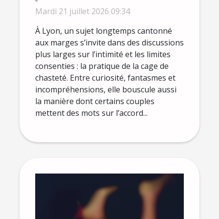
la perception du
Mardi 21 juillet 2026 09:34
consentement à Lyon ?
À Lyon, un sujet longtemps cantonné
aux marges s’invite dans des discussions
plus larges sur l’intimité et les limites
consenties : la pratique de la cage de
chasteté. Entre curiosité, fantasmes et
incompréhensions, elle bouscule aussi
la manière dont certains couples
mettent des mots sur l’accord...