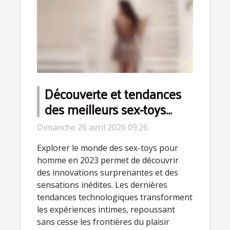
Découverte et tendances
des meilleurs sex-toys
pour homme en 2023
Dimanche 26 avril 2026 09:26
Explorer le monde des sex-toys pour
homme en 2023 permet de découvrir
des innovations surprenantes et des
sensations inédites. Les dernières
tendances technologiques transforment
les expériences intimes, repoussant
sans cesse les frontières du plaisir