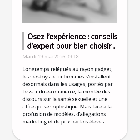
Osez l’expérience : conseils
d’expert pour bien choisir
le meilleur sex-toy pour
Mardi 19 mai 2026 09:18
homme
Longtemps relégués au rayon gadget,
les sex-toys pour hommes s’installent
désormais dans les usages, portés par
l’essor du e-commerce, la montée des
discours sur la santé sexuelle et une
offre qui se sophistique. Mais face à la
profusion de modèles, d’allégations
marketing et de prix parfois élevés...