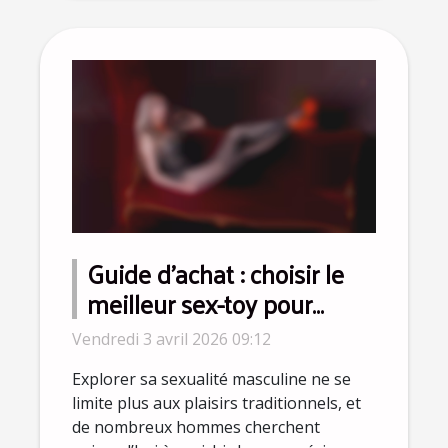
Guide d'achat : choisir le
meilleur sex-toy pour
homme en fonction de ses
Vendredi 3 avril 2026 09:12
préférences
Explorer sa sexualité masculine ne se
limite plus aux plaisirs traditionnels, et
de nombreux hommes cherchent