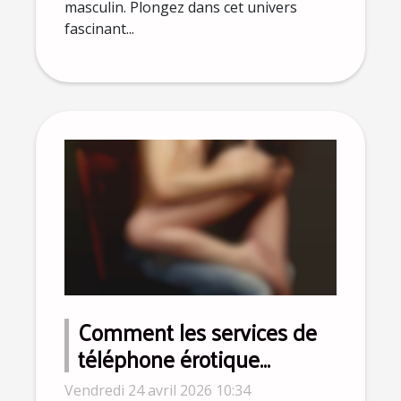
masculin. Plongez dans cet univers
fascinant...
Comment les services de
téléphone érotique
s'adaptent à l'ère
Vendredi 24 avril 2026 10:34