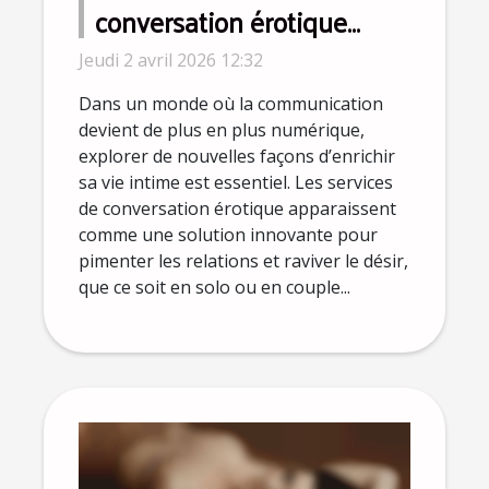
conversation érotique
peuvent enrichir la vie
Jeudi 2 avril 2026 12:32
intime ?
Dans un monde où la communication
devient de plus en plus numérique,
explorer de nouvelles façons d’enrichir
sa vie intime est essentiel. Les services
de conversation érotique apparaissent
comme une solution innovante pour
pimenter les relations et raviver le désir,
que ce soit en solo ou en couple...