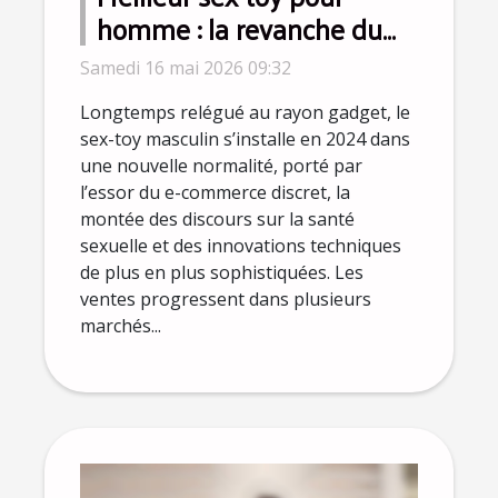
homme : la revanche du
plaisir solo s'affirme en
Samedi 16 mai 2026 09:32
2024
Longtemps relégué au rayon gadget, le
sex-toy masculin s’installe en 2024 dans
une nouvelle normalité, porté par
l’essor du e-commerce discret, la
montée des discours sur la santé
sexuelle et des innovations techniques
de plus en plus sophistiquées. Les
ventes progressent dans plusieurs
marchés...