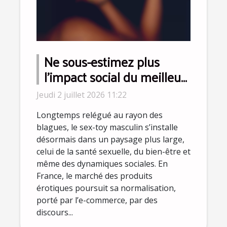
Ne sous-estimez plus
l’impact social du meilleur
sex-toy pour homme
Jeudi 2 juillet 2026 11:22
Longtemps relégué au rayon des
blagues, le sex-toy masculin s’installe
désormais dans un paysage plus large,
celui de la santé sexuelle, du bien-être et
même des dynamiques sociales. En
France, le marché des produits
érotiques poursuit sa normalisation,
porté par l’e-commerce, par des
discours...