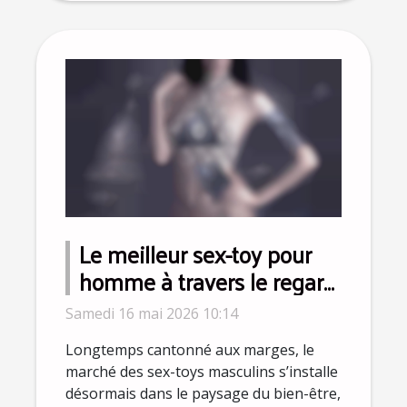
Le meilleur sex-toy pour
homme à travers le regard
des influenceurs bien-être
Samedi 16 mai 2026 10:14
Longtemps cantonné aux marges, le
marché des sex-toys masculins s’installe
désormais dans le paysage du bien-être,