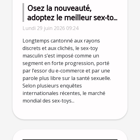
Osez la nouveauté,
adoptez le meilleur sex-toy
pour homme selon les
Lundi 29 juin 2026 09:24
sexologues
Longtemps cantonné aux rayons
discrets et aux clichés, le sex-toy
masculin s’est imposé comme un
segment en forte progression, porté
par l’essor du e-commerce et par une
parole plus libre sur la santé sexuelle.
Selon plusieurs enquêtes
internationales récentes, le marché
mondial des sex-toys...