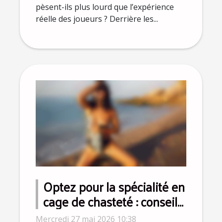
pèsent-ils plus lourd que l’expérience
réelle des joueurs ? Derrière les...
Optez pour la spécialité en
cage de chasteté : conseils
d’experts pour dépasser
Mercredi 27 mai 2026 10:38