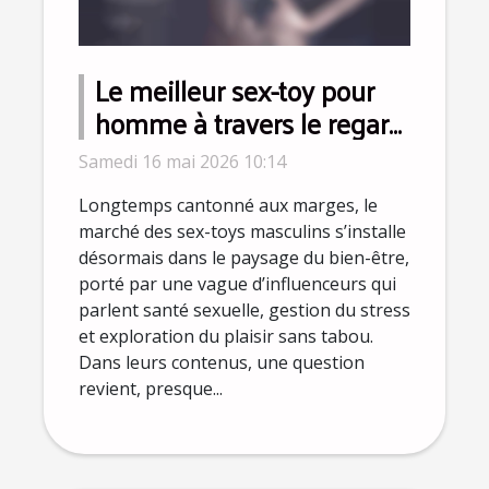
Le meilleur sex-toy pour
homme à travers le regard
des influenceurs bien-être
Samedi 16 mai 2026 10:14
Longtemps cantonné aux marges, le
marché des sex-toys masculins s’installe
désormais dans le paysage du bien-être,
porté par une vague d’influenceurs qui
parlent santé sexuelle, gestion du stress
et exploration du plaisir sans tabou.
Dans leurs contenus, une question
revient, presque...