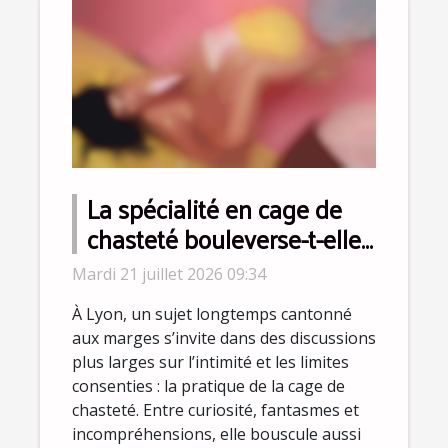
La spécialité en cage de
chasteté bouleverse-t-elle
la perception du
Mardi 21 juillet 2026 09:34
consentement à Lyon ?
À Lyon, un sujet longtemps cantonné
aux marges s’invite dans des discussions
plus larges sur l’intimité et les limites
consenties : la pratique de la cage de
chasteté. Entre curiosité, fantasmes et
incompréhensions, elle bouscule aussi