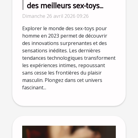
des meilleurs sex-toys
pour homme en 2023
Dimanche 26 avril 2026 09:26
Explorer le monde des sex-toys pour
homme en 2023 permet de découvrir
des innovations surprenantes et des
sensations inédites. Les dernières
tendances technologiques transforment
les expériences intimes, repoussant
sans cesse les frontières du plaisir
masculin. Plongez dans cet univers
fascinant...