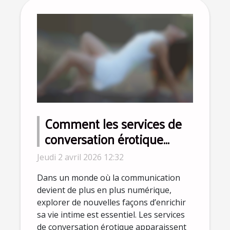
Comment les services de
conversation érotique
peuvent enrichir la vie
Jeudi 2 avril 2026 12:32
intime ?
Dans un monde où la communication
devient de plus en plus numérique,
explorer de nouvelles façons d’enrichir
sa vie intime est essentiel. Les services
de conversation érotique apparaissent