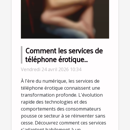
Comment les services de
téléphone érotique
s'adaptent à l'ère
Vendredi 24 avril 2026 10:34
numérique ?
À l'ère du numérique, les services de
téléphone érotique connaissent une
transformation profonde. L'évolution
rapide des technologies et des
comportements des consommateurs
pousse ce secteur à se réinventer sans
cesse. Découvrez comment ces services
s'adaptent habilement à un