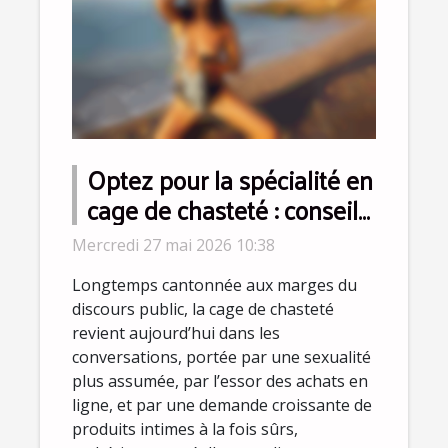
Optez pour la spécialité en
cage de chasteté : conseils
d’experts pour dépasser
Mercredi 27 mai 2026 10:38
les idées reçues
Longtemps cantonnée aux marges du
discours public, la cage de chasteté
revient aujourd’hui dans les
conversations, portée par une sexualité
plus assumée, par l’essor des achats en
ligne, et par une demande croissante de
produits intimes à la fois sûrs,