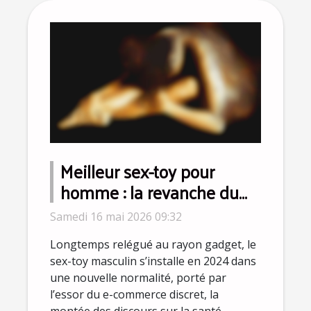
Meilleur sex-toy pour
homme : la revanche du
plaisir solo s'affirme en
Samedi 16 mai 2026 09:32
2024
Longtemps relégué au rayon gadget, le
sex-toy masculin s’installe en 2024 dans
une nouvelle normalité, porté par
l’essor du e-commerce discret, la
montée des discours sur la santé