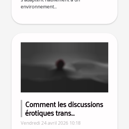
environnement...
Comment les discussions
érotiques trans
influencent-elles la
Vendredi 24 avril 2026 10:18