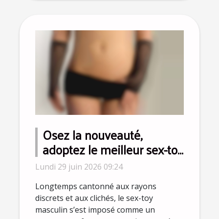
Osez la nouveauté,
adoptez le meilleur sex-toy
pour homme selon les
Lundi 29 juin 2026 09:24
sexologues
Longtemps cantonné aux rayons
discrets et aux clichés, le sex-toy
masculin s’est imposé comme un