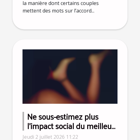
la manière dont certains couples
mettent des mots sur l’accord...
Ne sous-estimez plus
l’impact social du meilleur
sex-toy pour homme
Jeudi 2 juillet 2026 11:22