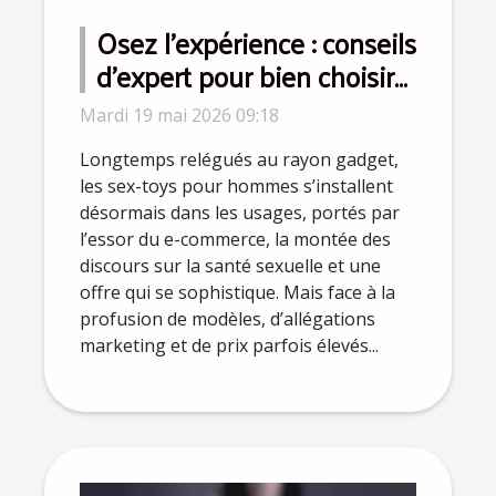
Osez l’expérience : conseils
d’expert pour bien choisir
le meilleur sex-toy pour
Mardi 19 mai 2026 09:18
homme
Longtemps relégués au rayon gadget,
les sex-toys pour hommes s’installent
désormais dans les usages, portés par
l’essor du e-commerce, la montée des
discours sur la santé sexuelle et une
offre qui se sophistique. Mais face à la
profusion de modèles, d’allégations
marketing et de prix parfois élevés...