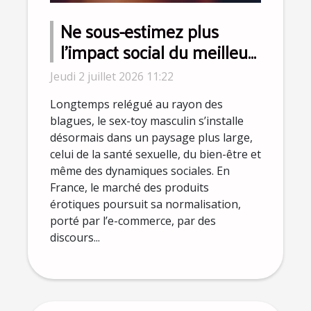
Ne sous-estimez plus
l’impact social du meilleur
sex-toy pour homme
Jeudi 2 juillet 2026 11:22
Longtemps relégué au rayon des
blagues, le sex-toy masculin s’installe
désormais dans un paysage plus large,
celui de la santé sexuelle, du bien-être et
même des dynamiques sociales. En
France, le marché des produits
érotiques poursuit sa normalisation,
porté par l’e-commerce, par des
discours...