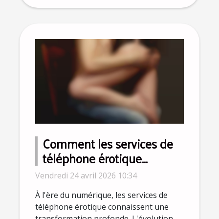
Comment les services de
téléphone érotique
s'adaptent à l'ère
Vendredi 24 avril 2026 10:34
numérique ?
À l'ère du numérique, les services de
téléphone érotique connaissent une
transformation profonde. L'évolution