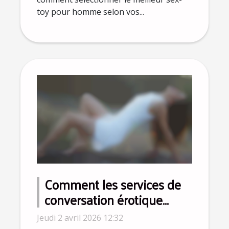
toy pour homme selon vos...
Comment les services de
conversation érotique
peuvent enrichir la vie
Jeudi 2 avril 2026 12:32