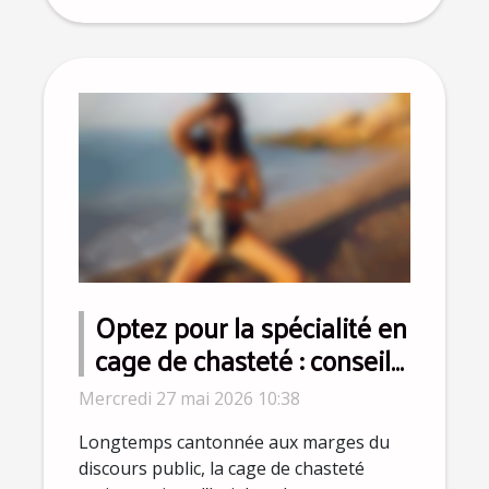
Optez pour la spécialité en
cage de chasteté : conseils
d’experts pour dépasser
Mercredi 27 mai 2026 10:38
les idées reçues
Longtemps cantonnée aux marges du
discours public, la cage de chasteté