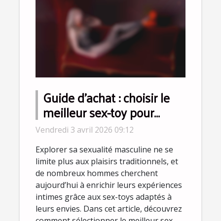
Guide d'achat : choisir le
meilleur sex-toy pour
homme en fonction de ses
Vendredi 3 avril 2026 09:12
préférences
Explorer sa sexualité masculine ne se
limite plus aux plaisirs traditionnels, et
de nombreux hommes cherchent
aujourd’hui à enrichir leurs expériences
intimes grâce aux sex-toys adaptés à
leurs envies. Dans cet article, découvrez
comment sélectionner le meilleur sex-