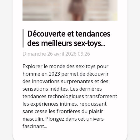
Découverte et tendances
des meilleurs sex-toys
pour homme en 2023
Dimanche 26 avril 2026 09:26
Explorer le monde des sex-toys pour
homme en 2023 permet de découvrir
des innovations surprenantes et des
sensations inédites. Les dernières
tendances technologiques transforment
les expériences intimes, repoussant
sans cesse les frontières du plaisir
masculin. Plongez dans cet univers
fascinant...