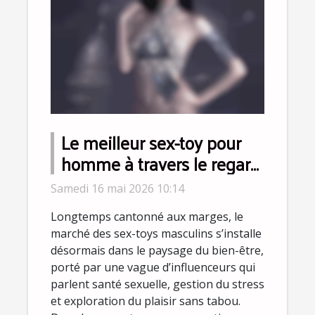
Le meilleur sex-toy pour
homme à travers le regard
des influenceurs bien-être
Samedi 16 mai 2026 10:14
Longtemps cantonné aux marges, le
marché des sex-toys masculins s’installe
désormais dans le paysage du bien-être,
porté par une vague d’influenceurs qui
parlent santé sexuelle, gestion du stress
et exploration du plaisir sans tabou.