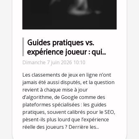
Guides pratiques vs.
expérience joueur : qui
influence vraiment les
Dimanche 7 juin 2026 10:10
classements ?
Les classements de jeux en ligne n’ont
jamais été aussi disputés, et la question
revient à chaque mise à jour
d’algorithme, de Google comme des
plateformes spécialisées : les guides
pratiques, souvent calibrés pour le SEO,
pèsent-ils plus lourd que l’expérience
réelle des joueurs ? Derrière les...