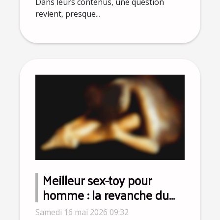
Dans leurs contenus, une question
revient, presque...
Meilleur sex-toy pour
homme : la revanche du
plaisir solo s'affirme en
Samedi 16 mai 2026 09:32