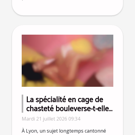
La spécialité en cage de
chasteté bouleverse-t-elle
la perception du
Mardi 21 juillet 2026 09:34
consentement à Lyon ?
À Lyon, un sujet longtemps cantonné