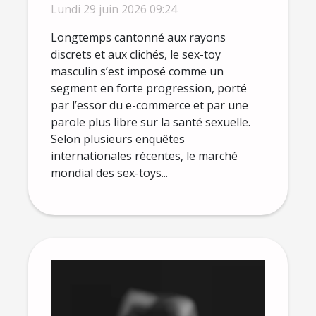
pour homme selon les
Lundi 29 juin 2026 09:24
sexologues
Longtemps cantonné aux rayons
discrets et aux clichés, le sex-toy
masculin s’est imposé comme un
segment en forte progression, porté
par l’essor du e-commerce et par une
parole plus libre sur la santé sexuelle.
Selon plusieurs enquêtes
internationales récentes, le marché
mondial des sex-toys...