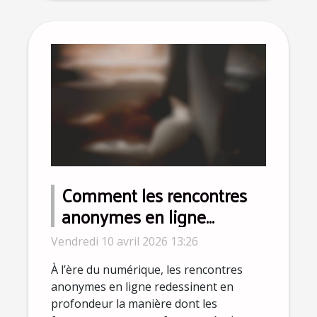
Comment les rencontres
anonymes en ligne
influencent les fantasmes
Vendredi 10 avril 2026 13:26
modernes ?
À l’ère du numérique, les rencontres
anonymes en ligne redessinent en
profondeur la manière dont les