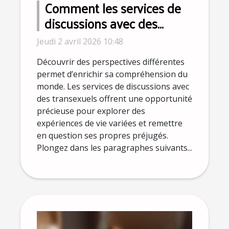
Comment les services de
discussions avec des
transexuels favorisent-ils
Jeudi 2 avril 2026 10:48
l'ouverture d'esprit ?
Découvrir des perspectives différentes
permet d’enrichir sa compréhension du
monde. Les services de discussions avec
des transexuels offrent une opportunité
précieuse pour explorer des
expériences de vie variées et remettre
en question ses propres préjugés.
Plongez dans les paragraphes suivants...