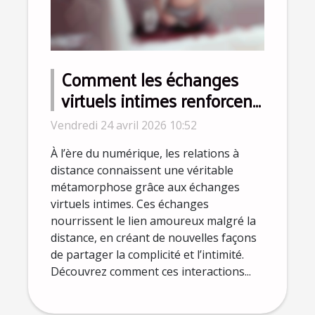
Comment les échanges
virtuels intimes renforcent-
ils les relations à distance ?
Vendredi 24 avril 2026 10:52
À l’ère du numérique, les relations à
distance connaissent une véritable
métamorphose grâce aux échanges
virtuels intimes. Ces échanges
nourrissent le lien amoureux malgré la
distance, en créant de nouvelles façons
de partager la complicité et l’intimité.
Découvrez comment ces interactions...