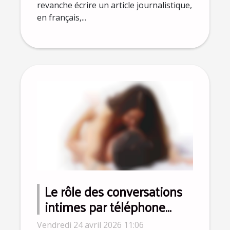
revanche écrire un article journalistique,
en français,...
Le rôle des conversations
intimes par téléphone
dans les relations
Vendredi 24 avril 2026 11:06