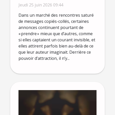
attirent plus qu'elles ne
Jeudi 25 juin 2026 09:44
devraient
Dans un marché des rencontres saturé
de messages copiés-collés, certaines
annonces continuent pourtant de
« prendre » mieux que d’autres, comme
si elles captaient un courant invisible, et
elles attirent parfois bien au-delà de ce
que leur auteur imaginait. Derrière ce
pouvoir d’attraction, il n’y...