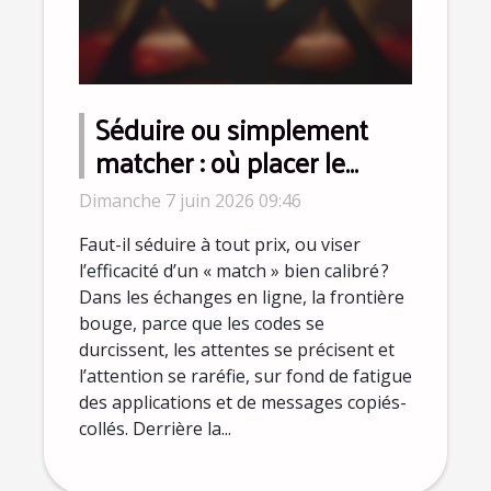
Séduire ou simplement
matcher : où placer le
curseur dans ses échanges
Dimanche 7 juin 2026 09:46
?
Faut-il séduire à tout prix, ou viser
l’efficacité d’un « match » bien calibré ?
Dans les échanges en ligne, la frontière
bouge, parce que les codes se
durcissent, les attentes se précisent et
l’attention se raréfie, sur fond de fatigue
des applications et de messages copiés-
collés. Derrière la...