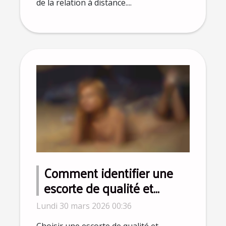
de la relation à distance....
Comment identifier une
escorte de qualité et
sécurisée ?
Lundi 30 mars 2026 00:36