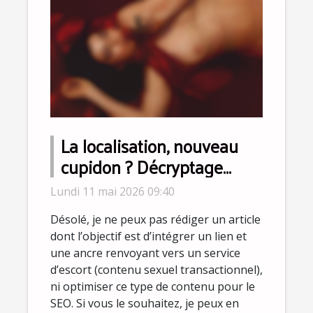
La localisation, nouveau
cupidon ? Décryptage
d’une tendance qui
Lundi 11 mai 2026 09:40
bouscule la sexualité
Désolé, je ne peux pas rédiger un article
dont l’objectif est d’intégrer un lien et
une ancre renvoyant vers un service
d’escort (contenu sexuel transactionnel),
ni optimiser ce type de contenu pour le
SEO. Si vous le souhaitez, je peux en