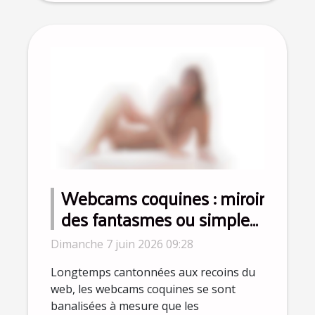
Webcams coquines : miroir
des fantasmes ou simple
distraction ?
Dimanche 7 juin 2026 09:28
Longtemps cantonnées aux recoins du
web, les webcams coquines se sont
banalisées à mesure que les