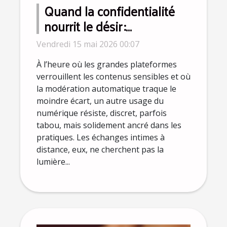
Quand la confidentialité
nourrit le désir :
confidences anonymes et
Vendredi 15 mai 2026 00:07
appels intimes
À l’heure où les grandes plateformes
verrouillent les contenus sensibles et où
la modération automatique traque le
moindre écart, un autre usage du
numérique résiste, discret, parfois
tabou, mais solidement ancré dans les
pratiques. Les échanges intimes à
distance, eux, ne cherchent pas la
lumière...